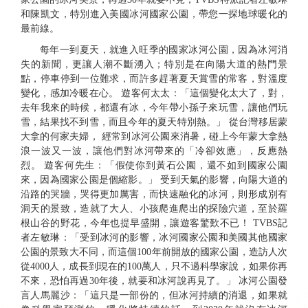
和陳凱文，特別進入美國冰河國家公園，帶您一探地球暖化的
最前線。
每年一到夏天，就進入旺季的國家冰河公園，因為冰河消
失的新聞，更讓人潮不斷湧入；特別是在向陽大道的熱門景
點，停車停到一位難求，而許多趕著夏天賞雪的常客，對溫度
變化，感加冷暖在心。 遊客何太太：「這個變化太大了，對，
去年我來的時候，都還有冰，今年帶小孫子來玩雪，讓他們玩
雪，結果找不到雪，而且今年的夏天特別熱。」 從台灣移居蒙
大拿的何家夫婦， 經常到冰河公園來消暑，碰上今年蒙大拿熱
浪一波又一波，讓他們對冰河帶來的「冷卻效應」，反應熱
烈。 遊客何先生：「假使你到黃石公園，還不如到國家公園
來，因為國家公園是個縮影。」 受到天氣的影響，向陽大道的
沿路的哭牆，哭得更加厲害，而快速融化的冰河，則形成別有
洞天的景致，造就了大人、小孩爬進爬出的探險穴道，至於羅
根山谷的野花，今年也提早盛開，讓遊客驚歎不已！ TVBS記
者左敏琳：「受到冰河的影響，冰河國家公園和美國其他國家
公園的景致大不同，而這個100年前開放的國家公園，造訪人次
從4000人，成長到現在的100萬人，只不過科學家說，如果你再
不來，恐怕再過30年後，就要和冰河說再見了。」 冰河公園發
言人馬麗沙：「這只是一部份的，但冰河持續的消退，如果就