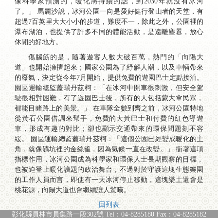
像科學家預測的，暖化將持續的話，到2030年就沒有冰河
了。」 馬麗沙說，冰河公園一向是愛好健行登山者的天堂，有
超過7百英里大大小小的步道，難度不一，除此之外，公園裡的
瀑布湖泊，也提供了許多不同的體能活動，是遠離塵囂，放心
休閒的好地方。
傷腦筋的是，隨著遊客人數大破百萬，熱門的「向陽大
道」也開始擁擠起來；國家公園為了紓解人潮，以及車輛帶來
的廢氣，決定從今年7月開始，提供免費的遊園巴士定點接泊。
園區運輸總監蓋瑞丹茲柯：「在冰河中開車很刺激，但安全駕
駛很相對困難，有了遊園巴士後，所有的人包括蒙大拿民眾，
都能目睹路上的美景。」 在車隊全數到齊之前，冰河公園特地
從黃石公園借調來幫手，免費的大黃巴士和付費的紅色導遊
車，形成有趣的對比；卻也顯示交通帶來的環保問題刻不容
緩。 園區運輸總監蓋瑞丹茲柯：「這個公園已經變成暖化的主
角，就像礦坑裡的金絲雀，因為氣候一直在改變。」 衝著這項
指標作用，冰河公園成為科學家和環保人士長期觀察的目標，
也被迫登上暖化議題的政治舞台，不過對於守護這塊生態樂園
的工作人員而言，即使有一天冰河停止移動，這塊樂土還會是
桃花源，向陽大道也會繼續讓人驚嘆。
回列表
彰化縣員林市員集路一段302號 Tel：04-8285180 Fax：04-8285182