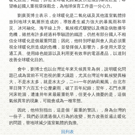
望喚起國人重視環保觀念，為地球保育工作盡一分心力。
劉廣英博士表示，全球暖化是二氧化碳及其他溫室氣體排
放到地球大氣層所造成的，導致產生威力強大的暴風雨和旱
災、冰河融化、海平線上升、氣候模式驟變以及傳染病散播等
危機，雖然有許多經過科學驗證的鐵證，仍然有部分國人不相
信全球暖化是個嚴重問題；因此，他特別呼籲與會人員必須重
視全球暖化所造成的危機，並發揮個人影響力，多使用大眾交
通工具、使用綠色能源以及利用更有效率的電器產品，以達到
改善全球暖化目的。
會中，劉博士也以台灣近年來天候異常為例，說明暖化問
題已成為當前不可忽視的重大議題，尤其台灣近年氣候變異極
大，不是水太多，就是水太少，二○○一年的納莉颱風，台北市
單日降下六百五十公釐豪雨，破了百年紀錄；翌年，石門水庫
河床乾涸，遭逢卅年來最嚴重乾旱，但更令人擔憂的是，這個
氣候異常的現象，可能會成為一種常態。
因此，他特別指出，這是個「嚴重的警訊」，身為台灣的
一份子，我們必須透過個人行為的改變，努力改善並遏止暖化
的問題，替地球減少溫室氣體的負擔。
回列表