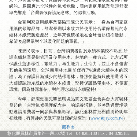
緩的。爲因應此全球性的氣候危機，國內家庭用紙業龍頭舒潔
率先響應「台灣氣候保護紀念林」的認養活動。
金百利家庭用紙事業部協理陳忠民表示：「身為台灣家庭
用紙的領導品牌，舒潔長期以來致力於使用符合環保規範的永
續林木紙漿製造產品，近年來也積極地在全球發起植樹活動，
希望喚起民眾對全球暖化問題的重視。」
陳忠民表示，目前，台灣消費者對於永續林業較不熟悉,所
謂永續林業是指管理及使用林木、林地的一種方式。此方式可
保護生態多樣性，繁殖力，再生能力，生命力，並且不會傷害
其他生態環境。全球商用林地目前僅有7%通過永續林木的認
證，為了保護日漸減少的熱帶雨林，舒潔仍堅持只使用通過五
大國際認證系統的永續林木紙漿，堅持保護熱帶雨林、不傷害
環境。因為舒潔相信，對的理念就該永續堅持!
今年，舒潔更搶先響應環境品質文教基金會與台大實驗林
發起的「台灣氣候保護紀念林」的認養活動，並將透過賣場活
動邀請消費者一同參與募集款項。該紀念林首批樹苗將於明年
初栽種，有興趣的民眾可至舒潔網站查詢! (
www.sujay.com.tw
)
回列表
彰化縣員林市員集路一段302號 Tel：04-8285180 Fax：04-8285182