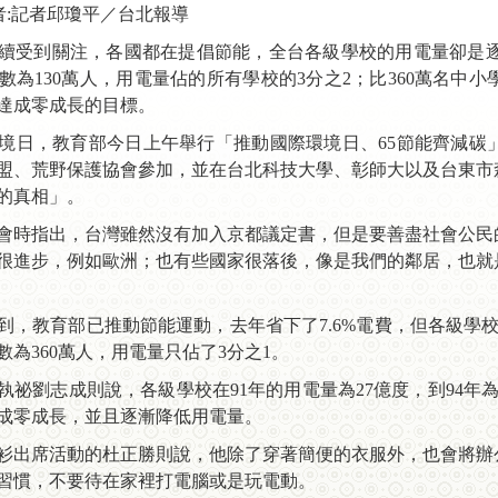
者:記者邱瓊平／台北報導
續受到關注，各國都在提倡節能，全台各級學校的用電量卻是逐
數為130萬人，用電量佔的所有學校的3分之2；比360萬名中
以達成零成長的目標。
環境日，教育部今日上午舉行「推動國際環境日、65節能齊減
盟、荒野保護協會參加，並在台北科技大學、彰師大以及台東市
的真相」。
會時指出，台灣雖然沒有加入京都議定書，但是要善盡社會公民
很進步，例如歐洲；也有些國家很落後，像是我們的鄰居，也就
到，教育部已推動節能運動，去年省下了7.6%電費，但各級學校
數為360萬人，用電量只佔了3分之1。
祕劉志成則說，各級學校在91年的用電量為27億度，到94年為31
成零成長，並且逐漸降低用電量。
衫出席活動的杜正勝則說，他除了穿著簡便的衣服外，也會將辦
的習慣，不要待在家裡打電腦或是玩電動。