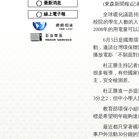
最新消息
(東森新聞報)記
線上電子報
全球暖化議題持
校院的學生人數的人
2008年的用電量可
6月5日是國際
動，邀請台灣環保聯
播放電影「不願面對
杜正勝主持記者
很多報導，有些國家
主，安全檢測差。
杜正勝進一步提
3分之2；但中小學人
教育部環保小組執
標是希望明年能夠達
最近都只穿著襯
事戶外活動30分鐘